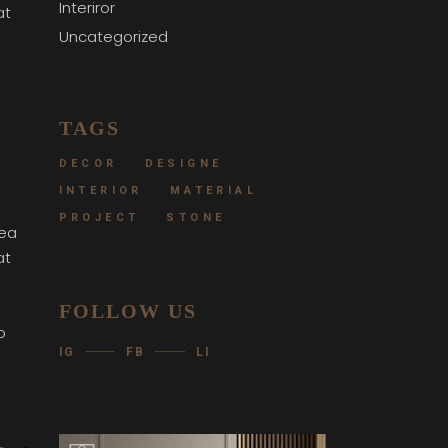
Interiror
at
Uncategorized
TAGS
DECOR
DESIGNE
INTERIOR
MATERIAL
PROJECT
STONE
 ea
at
FOLLOW US
o
IG
FB
LI